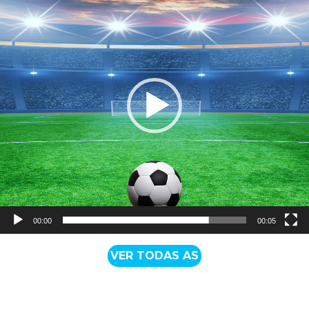
de
vídeo
00:00
00:05
VER TODAS AS