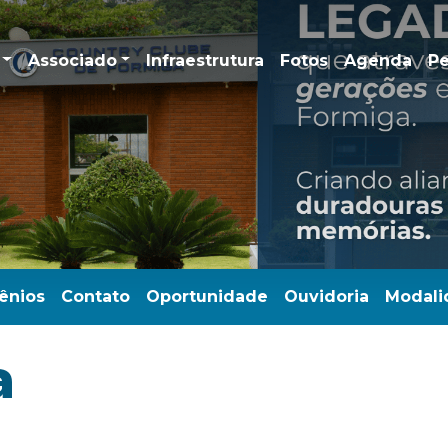
Associado
Infraestrutura
Fotos
Agenda
Pe
ênios
Contato
Oportunidade
Ouvidoria
Modali
a