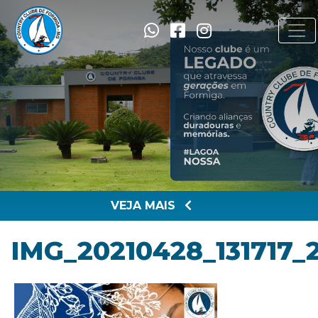
VEJA MAIS
IMG_20210428_131717_