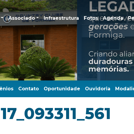
Associado
Infraestrutura
Fotos
Agenda
Pe
ênios
Contato
Oportunidade
Ouvidoria
Modali
17_093311_561