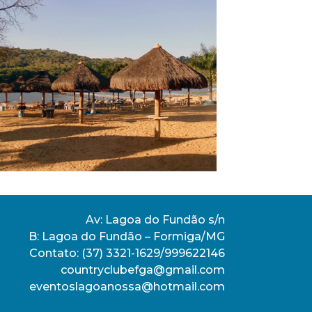
Av: Lagoa do Fundão s/n
B: Lagoa do Fundão – Formiga/MG
Contato:
(37) 3321-1629/999622146
countryclubefga@gmail.com
eventoslagoanossa@hotmail.com