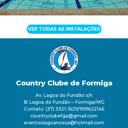
VER TODAS AS INSTALAÇÕES
Country Clube de Formiga
Av: Lagoa do Fundão s/n
B: Lagoa do Fundão – Formiga/MG
Contato:
(37) 3321-1629/999622146
countryclubefga@gmail.com
eventoslagoanossa@hotmail.com