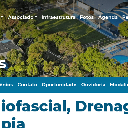
Associado
Infraestrutura
Fotos
Agenda
Pe
s
ênios
Contato
Oportunidade
Ouvidoria
Modali
iofascial, Dren
pia