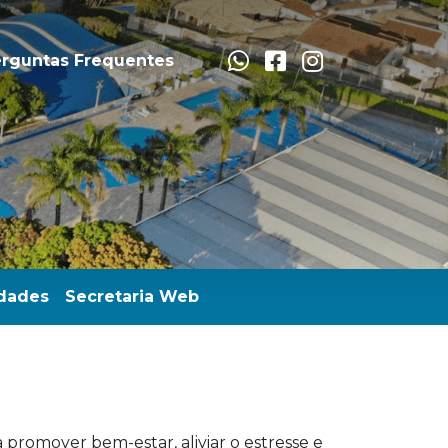
rguntas Frequentes
dades
Secretaria Web
promover bem-estar, aliviar o estresse e