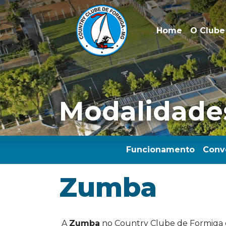
Home
O Clube
Modalidade
Funcionamento
Conv
Zumba
A
Zumba
no Country Clube de Formiga é 