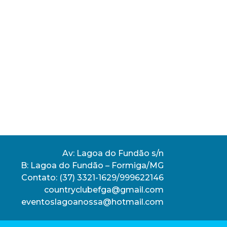
Av: Lagoa do Fundão s/n
B: Lagoa do Fundão – Formiga/MG
Contato:
(37) 3321-1629/999622146
countryclubefga@gmail.com
eventoslagoanossa@hotmail.com