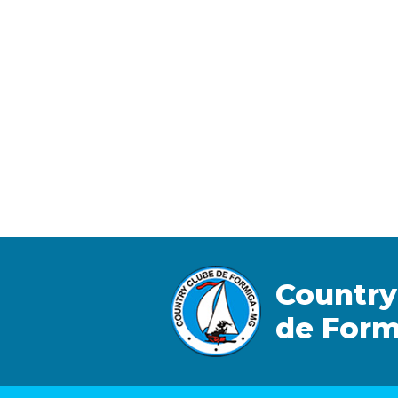
Country
de Form