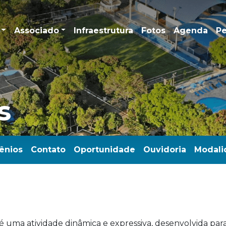
Associado
Infraestrutura
Fotos
Agenda
Pe
s
ênios
Contato
Oportunidade
Ouvidoria
Modali
uma atividade dinâmica e expressiva, desenvolvida para 