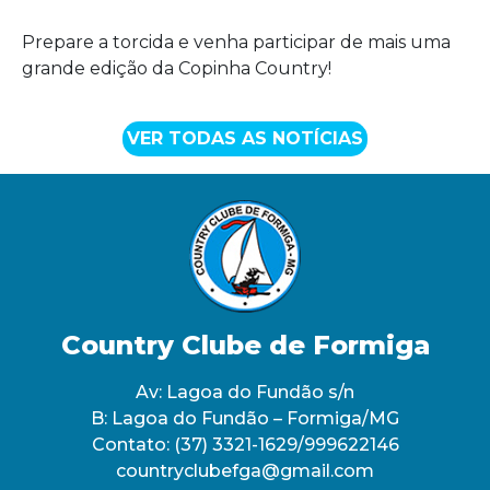
Prepare a torcida e venha participar de mais uma
grande edição da Copinha Country!
VER TODAS AS NOTÍCIAS
Country Clube de Formiga
Av: Lagoa do Fundão s/n
B: Lagoa do Fundão – Formiga/MG
Contato:
(37) 3321-1629/999622146
countryclubefga@gmail.com