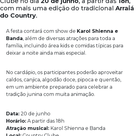
Clube no dia
20 de junho
, a partir das
18h
,
com mais uma edição do tradicional
Arraiá
do Country
.
A festa contará com show de
Karol Shienna e
Banda
, além de diversas atrações para toda a
família, incluindo área kids e comidas típicas para
deixar a noite ainda mais especial.
No cardápio, os participantes poderão aproveitar
caldos, canjica, algodão doce, pipoca e quentão,
em um ambiente preparado para celebrar a
tradição junina com muita animação.
Data:
20 de junho
Horário:
A partir das 18h
Atração musical:
Karol Shienna e Banda
Local:
Country Clube