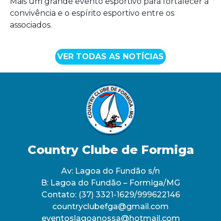
Mais um grande evento esportivo para fortalecer a
convivência e o espírito esportivo entre os
associados.
VER TODAS AS NOTÍCIAS
Country Clube de Formiga
Av: Lagoa do Fundão s/n
B: Lagoa do Fundão – Formiga/MG
Contato:
(37) 3321-1629/999622146
countryclubefga@gmail.com
eventoslagoanossa@hotmail.com