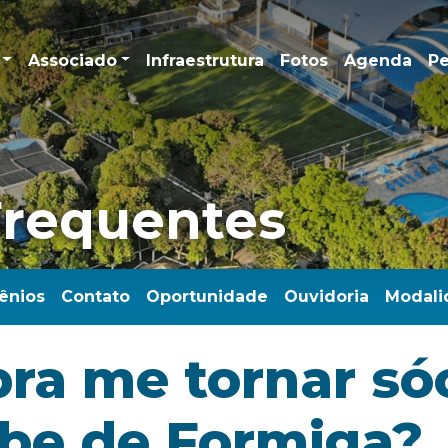
Associado
Infraestrutura
Fotos
Agenda
Pe
Frequentes
ênios
Contato
Oportunidade
Ouvidoria
Modali
ra me tornar só
ube de Formiga?