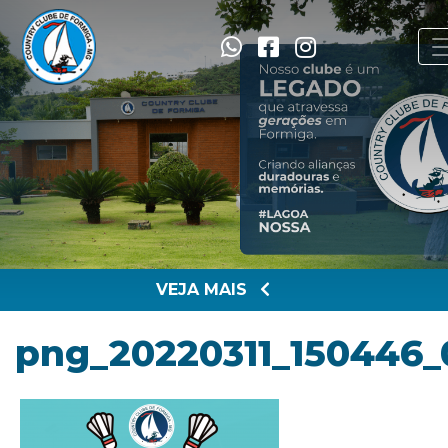
VEJA MAIS
png_20220311_150446