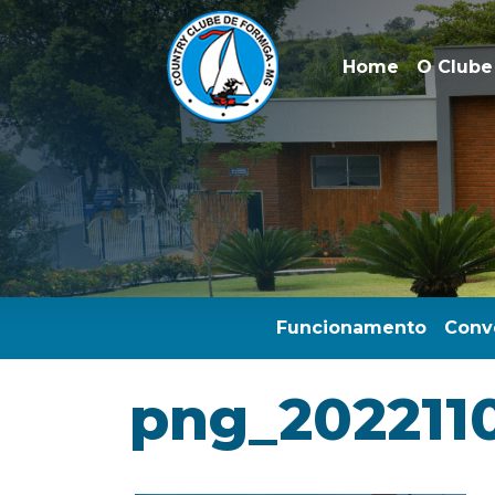
Home
O Clube
Funcionamento
Conv
png_202211