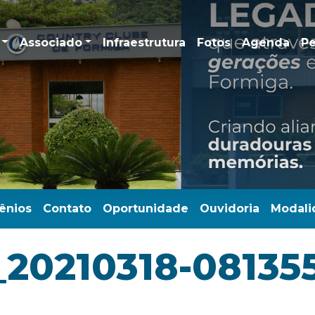
Associado
Infraestrutura
Fotos
Agenda
Pe
ênios
Contato
Oportunidade
Ouvidoria
Modali
_20210318-08135