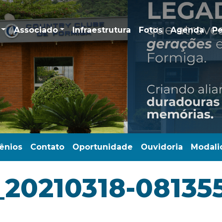
Associado
Infraestrutura
Fotos
Agenda
Pe
ênios
Contato
Oportunidade
Ouvidoria
Modali
_20210318-08135